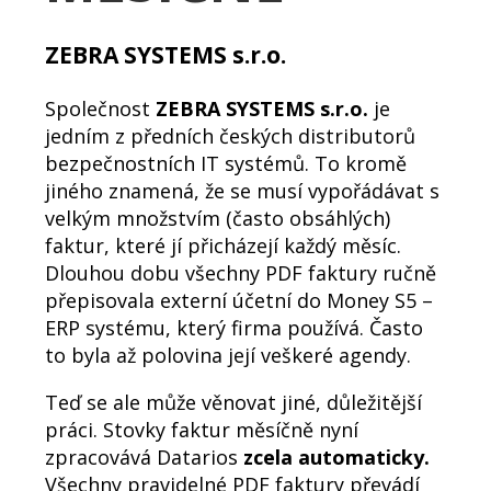
ZEBRA SYSTEMS s.r.o.
Společnost
ZEBRA SYSTEMS s.r.o.
je
jedním z předních českých distributorů
bezpečnostních IT systémů. To kromě
jiného znamená, že se musí vypořádávat s
velkým množstvím (často obsáhlých)
faktur, které jí přicházejí každý měsíc.
Dlouhou dobu všechny PDF faktury ručně
přepisovala externí účetní do Money S5 –
ERP systému, který firma používá. Často
to byla až polovina její veškeré agendy.
Teď se ale může věnovat jiné, důležitější
práci. Stovky faktur měsíčně nyní
zpracovává Datarios
zcela automaticky.
Všechny pravidelné PDF faktury převádí