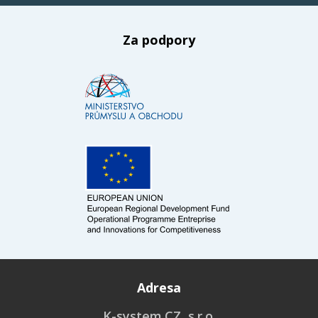
Za podpory
Adresa
K-system.CZ, s.r.o.