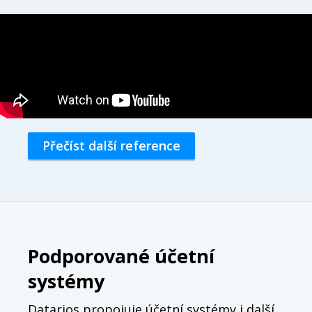
Přečíst další reference
Podporované účetní
systémy
Datarios propojuje účetní systémy i další